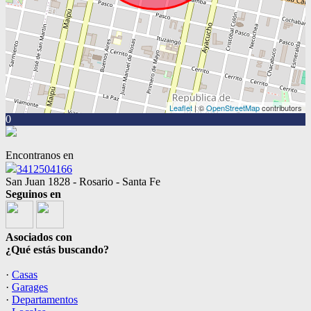
Leaflet
| ©
OpenStreetMap
contributors
0
Encontranos en
3412504166
San Juan 1828 - Rosario - Santa Fe
Seguinos en
Asociados con
¿Qué estás buscando?
·
Casas
·
Garages
·
Departamentos