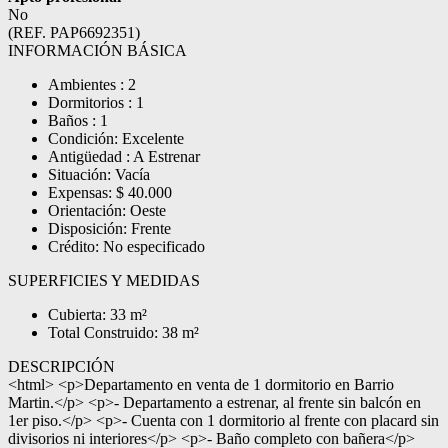
No
(REF. PAP6692351)
INFORMACIÓN BÁSICA
Ambientes : 2
Dormitorios : 1
Baños : 1
Condición: Excelente
Antigüedad : A Estrenar
Situación: Vacía
Expensas: $ 40.000
Orientación: Oeste
Disposición: Frente
Crédito: No especificado
SUPERFICIES Y MEDIDAS
Cubierta: 33 m²
Total Construido: 38 m²
DESCRIPCIÓN
<html> <p>Departamento en venta de 1 dormitorio en Barrio
Martin.</p> <p>- Departamento a estrenar, al frente sin balcón en
1er piso.</p> <p>- Cuenta con 1 dormitorio al frente con placard sin
divisorios ni interiores</p> <p>- Baño completo con bañera</p>