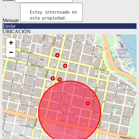
Mensaje
Enviar
UBICACIÓN
+
−