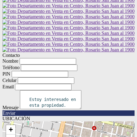
Contacto
Nombre
Teléfono
PIN
Celular
Email
Mensaje
Enviar
UBICACIÓN
+