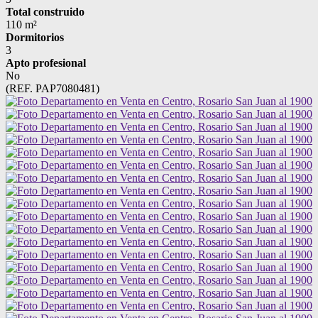
Total construido
110 m²
Dormitorios
3
Apto profesional
No
(REF. PAP7080481)