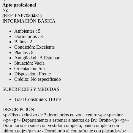
Apto profesional
No
(REF. PAP7080481)
INFORMACIÓN BÁSICA
Ambientes : 5
Dormitorios : 3
Baños : 2
Condición: Excelente
Plantas : 8
Antigüedad : A Estrenar
Situación: Vacía
Orientación: Sur
Disposición: Frente
Crédito: No especificado
SUPERFICIES Y MEDIDAS
Total Construido: 110 m²
DESCRIPCIÓN
<p>Piso exclusivo de 3 dormitorios en zona centro</p><p><br>
</p><p>- Departamento a estrenar a metros de Bv. Oroño</p><p>-
Dormitorio en suite con vestidor completo, baño completo con
hidromasaje</p><p>- Dormitorio al contrafrente con placards</p>