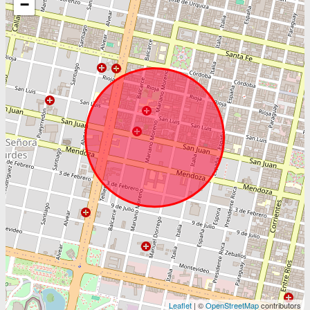
−
Leaflet
| ©
OpenStreetMap
contributors