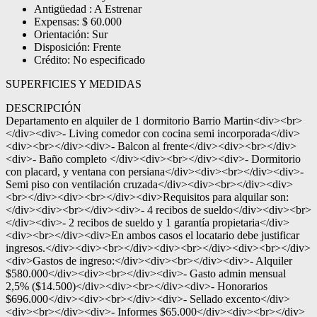
Antigüedad : A Estrenar
Expensas: $ 60.000
Orientación: Sur
Disposición: Frente
Crédito: No especificado
SUPERFICIES Y MEDIDAS
DESCRIPCIÓN
Departamento en alquiler de 1 dormitorio Barrio Martin<div><br>
</div><div>- Living comedor con cocina semi incorporada</div>
<div><br></div><div>- Balcon al frente</div><div><br></div>
<div>- Baño completo </div><div><br></div><div>- Dormitorio
con placard, y ventana con persiana</div><div><br></div><div>-
Semi piso con ventilación cruzada</div><div><br></div><div>
<br></div><div><br></div><div>Requisitos para alquilar son:
</div><div><br></div><div>- 4 recibos de sueldo</div><div><br>
</div><div>- 2 recibos de sueldo y 1 garantía propietaria</div>
<div><br></div><div>En ambos casos el locatario debe justificar
ingresos.</div><div><br></div><div><br></div><div><br></div>
<div>Gastos de ingreso:</div><div><br></div><div>- Alquiler
$580.000</div><div><br></div><div>- Gasto admin mensual
2,5% ($14.500)</div><div><br></div><div>- Honorarios
$696.000</div><div><br></div><div>- Sellado excento</div>
<div><br></div><div>- Informes $65.000</div><div><br></div>