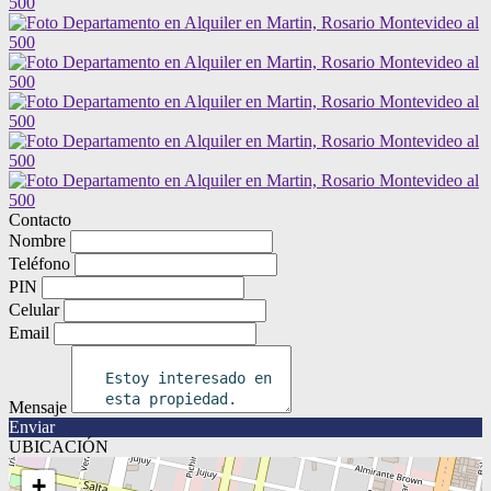
Contacto
Nombre
Teléfono
PIN
Celular
Email
Mensaje
Enviar
UBICACIÓN
+