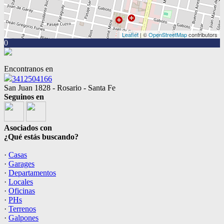
Leaflet
| ©
OpenStreetMap
contributors
0
Encontranos en
3412504166
San Juan 1828 - Rosario - Santa Fe
Seguinos en
Asociados con
¿Qué estás buscando?
·
Casas
·
Garages
·
Departamentos
·
Locales
·
Oficinas
·
PHs
·
Terrenos
·
Galpones