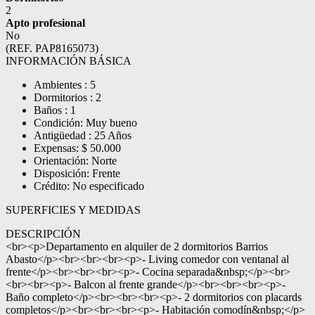
2
Apto profesional
No
(REF. PAP8165073)
INFORMACIÓN BÁSICA
Ambientes : 5
Dormitorios : 2
Baños : 1
Condición: Muy bueno
Antigüedad : 25 Años
Expensas: $ 50.000
Orientación: Norte
Disposición: Frente
Crédito: No especificado
SUPERFICIES Y MEDIDAS
DESCRIPCIÓN
<br><p>Departamento en alquiler de 2 dormitorios Barrios
Abasto</p><br><br><br><p>- Living comedor con ventanal al
frente</p><br><br><br><p>- Cocina separada&nbsp;</p><br>
<br><br><p>- Balcon al frente grande</p><br><br><br><p>-
Baño completo</p><br><br><br><p>- 2 dormitorios con placards
completos</p><br><br><br><p>- Habitación comodín&nbsp;</p>