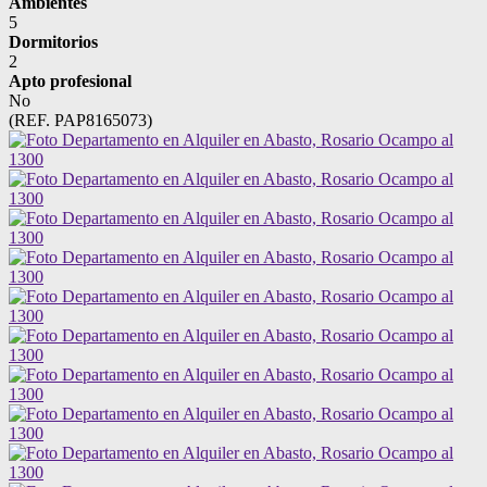
Ambientes
5
Dormitorios
2
Apto profesional
No
(REF. PAP8165073)