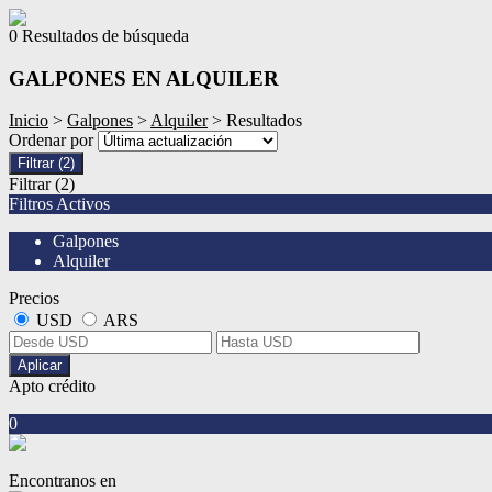
0 Resultados de búsqueda
GALPONES EN ALQUILER
Inicio
>
Galpones
>
Alquiler
> Resultados
Ordenar por
Filtrar
(2)
Filtrar
(2)
Filtros Activos
Galpones
Alquiler
Precios
USD
ARS
Aplicar
Apto crédito
0
Encontranos en