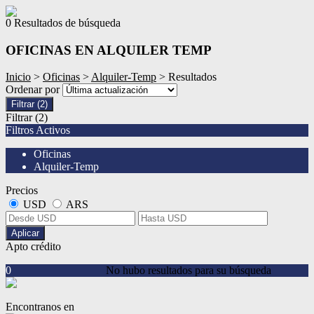
0 Resultados de búsqueda
OFICINAS EN ALQUILER TEMP
Inicio
>
Oficinas
>
Alquiler-Temp
> Resultados
Ordenar por
Filtrar
(2)
Filtrar
(2)
Filtros Activos
Oficinas
Alquiler-Temp
Precios
USD
ARS
Aplicar
Apto crédito
0
No hubo resultados para su búsqueda
Encontranos en