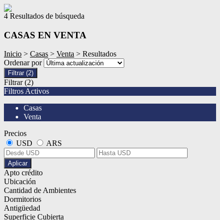
4 Resultados de búsqueda
CASAS EN VENTA
Inicio
>
Casas
>
Venta
> Resultados
Ordenar por
Filtrar
(2)
Filtrar
(2)
Filtros Activos
Casas
Venta
Precios
USD
ARS
Aplicar
Apto crédito
Ubicación
Cantidad de Ambientes
Dormitorios
Antigüedad
Superficie Cubierta